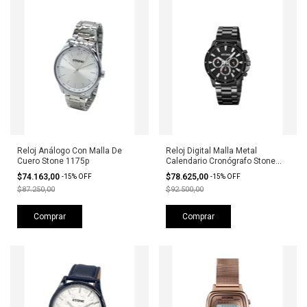
Reloj Análogo Con Malla De
Reloj Digital Malla Metal
Cuero Stone 1175p
Calendario Cronógrafo Stone
1190n
$74.163,00
$78.625,00
-
15
%
OFF
-
15
%
OFF
$87.250,00
$92.500,00
Comprar
Comprar