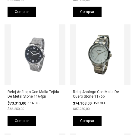
Comprar
Comprar
Reloj Análogo Con Malla Tejida
Reloj Análogo Con Malla De
De Metal Stone 1164pn
Cuero Stone 1176b
$73.313,00
$74.163,00
-
15
%
OFF
-
15
%
OFF
$86.250,00
$87.250,00
Comprar
Comprar