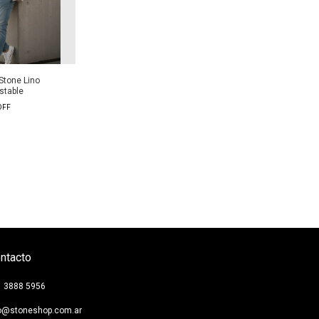
tone Lino
stable
OFF
ntacto
1 3888 5956
fo@stoneshop.com.ar