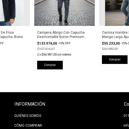
De Frisa
Campera Abrigo Con Capucha
Camisa Hombre S
Capucha Stone
Desmontable Buton Premium
Manga Larga Aju
Stone
$133.974,00
$55.233,00
FF
-
15
%
OFF
-
15
%
$157.616,67
$64.980,00
2
x
$66.987,00
sin interés
Comprar
Comprar
INFORMACIÓN
Co
QUIÉNES SOMOS
01
CÓMO COMPRAR
in