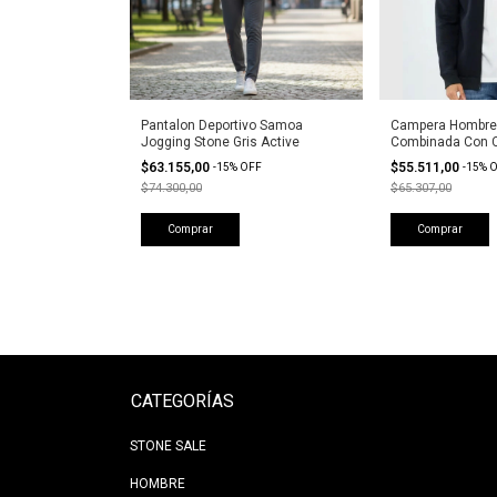
Pantalon Deportivo Samoa
Campera Hombre 
Jogging Stone Gris Active
Combinada Con 
$63.155,00
$55.511,00
-
15
%
OFF
-
15
%
O
$74.300,00
$65.307,00
Comprar
Comprar
CATEGORÍAS
STONE SALE
HOMBRE