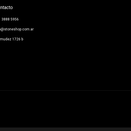
ntacto
1 3888 5956
fo@stoneshop.com.ar
rmudez 1726 b