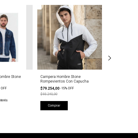
Envío gratis
ombre Stone
Campera Hombre Stone
Campera Abrigo
Rompevientos Con Capucha
$131.144,00
-
15
$79.254,00
%
OFF
-
15
%
OFF
$154.286,67
$93.240,00
2
x
$65.572,00
sin 
nterés
Comprar
Comprar