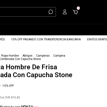
0
10% OFF PAGANDO CON TRANSFERENCIA BANCARIA
ENVÍOS GRATIS A P
Ropa Hombre
.
Abrigos
.
Camperas
.
Campera
 Combinada Con Capucha Stone
a Hombre De Frisa
ada Con Capucha Stone
0
-
15
%
OFF
stos
$45.876,86
IN interés con
DÉBITO