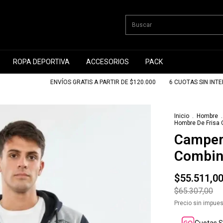
ROPA DEPORTIVA
ACCESORIOS
PACK
ENVÍOS GRATIS A PARTIR DE $120.000
6 CUOTAS SIN INTERÉS
Inicio
.
Hombre
.
Hombre De Frisa
Camper
Combin
$55.511,0
$65.307,00
Precio sin impue
Cuotas S