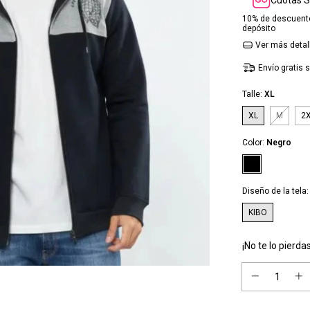
10% de descuent
depósito
Ver más detal
Envío gratis
s
Talle:
XL
XL
M
2
Color:
Negro
Diseño de la tela
KIBO
¡No te lo pierdas