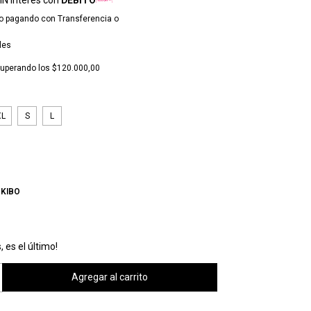
o
pagando con Transferencia o
les
uperando los
$120.000,00
XL
S
L
:
KIBO
, es el último!