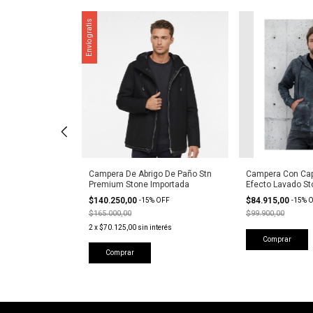
Envío gratis
Capri Premium
Campera De Abrigo De Paño Stn
Campera Con Ca
Premium Stone Importada
Efecto Lavado St
$140.250,00
$84.915,00
FF
-
15
%
OFF
-
15
%
O
$165.000,00
$99.900,00
2
x
$70.125,00
sin interés
Comprar
Comprar