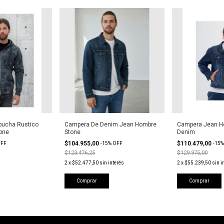
pucha Rustico
Campera De Denim Jean Hombre
Campera Jean H
one
Stone
Denim
$104.955,00
$110.479,00
FF
-
15
%
OFF
-
15
$123.476,25
$129.975,00
2
x
$52.477,50
sin interés
2
x
$55.239,50
sin i
Comprar
Comprar