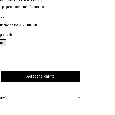
o
pagando con Transferencia o
les
uperando los
$120.000,00
ro- Gris
ris
envío