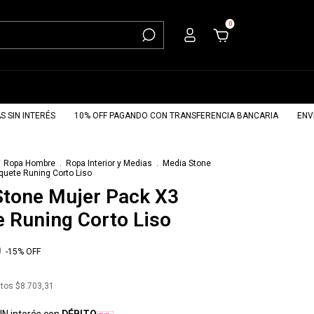
0
N INTERÉS
10% OFF PAGANDO CON TRANSFERENCIA BANCARIA
ENVÍOS G
Ropa Hombre
.
Ropa Interior y Medias
.
Media Stone
quete Runing Corto Liso
Stone Mujer Pack X3
 Runing Corto Liso
0
-
15
%
OFF
stos
$8.703,31
IN interés con
DÉBITO