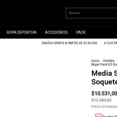
ROPA DEPORTIVA
ACCESORIOS
PACK
ENVÍOS GRATIS A PARTIR DE $120.000
6 CUOTAS SI
Inicio
.
Hombre
.
Mujer Pack X3 So
Media 
Soquete
$10.531,0
$12.389,82
Precio sin impue
Cuotas S