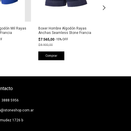
godón Mil Rayas
Boxer Hombre Algodón Rayas
Boxer Hombre Al
Francia
Anchas Seamless Stone Francia
Seamless Stone
$7.565,00
$8.397,00
FF
-
15
%
OFF
-
15
%
O
$8.900,00
$9.879,00
Comprar
Comprar
ntacto
1 3888 5956
fo@stoneshop.com.ar
rmudez 1726 b