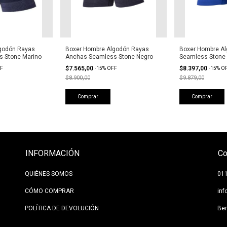
godón Rayas
Boxer Hombre Algodón Rayas
Boxer Hombre Al
 Stone Marino
Anchas Seamless Stone Negro
Seamless Stone 
$7.565,00
$8.397,00
F
-
15
%
OFF
-
15
%
O
$8.900,00
$9.879,00
Comprar
Comprar
INFORMACIÓN
Co
QUIÉNES SOMOS
01
CÓMO COMPRAR
in
POLÍTICA DE DEVOLUCIÓN
Be