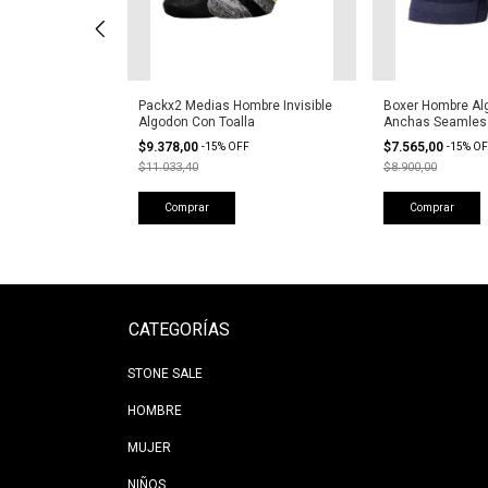
odón Liso
Packx2 Medias Hombre Invisible
Boxer Hombre Al
Francia
Algodon Con Toalla
Anchas Seamless
$9.378,00
$7.565,00
FF
-
15
%
OFF
-
15
%
OF
$11.033,40
$8.900,00
Comprar
Comprar
CATEGORÍAS
STONE SALE
HOMBRE
MUJER
NIÑOS