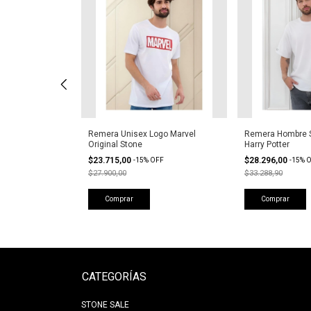
tone Urbana
Remera Unisex Logo Marvel
Remera Hombre S
Original Stone
Harry Potter
$23.715,00
$28.296,00
FF
-
15
%
OFF
-
15
%
O
$27.900,00
$33.288,90
Comprar
Comprar
CATEGORÍAS
STONE SALE