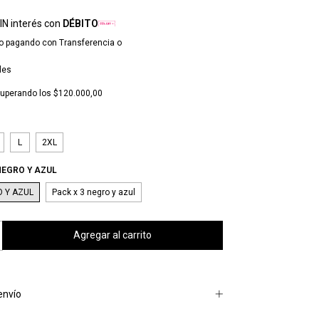
IN interés con
DÉBITO
o
pagando con Transferencia o
les
uperando los
$120.000,00
L
2XL
NEGRO Y AZUL
O Y AZUL
Pack x 3 negro y azul
envío