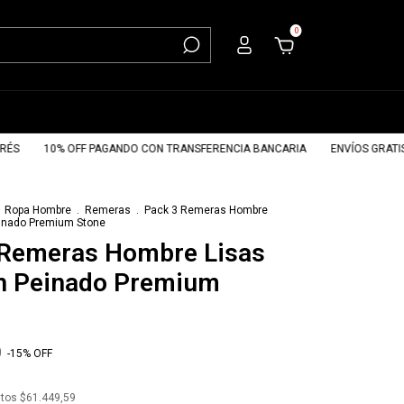
0
10% OFF PAGANDO CON TRANSFERENCIA BANCARIA
ENVÍOS GRATIS A P
Ropa Hombre
.
Remeras
.
Pack 3 Remeras Hombre
einado Premium Stone
 Remeras Hombre Lisas
n Peinado Premium
0
-
15
%
OFF
stos
$61.449,59