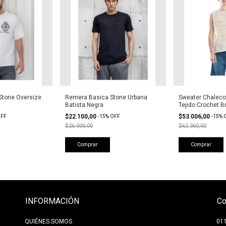
tone Oversize
Remera Basica Stone Urbana
Sweater Chaleco
Batista Negra
Tejido Crochet B
$22.100,00
$53.006,00
FF
-
15
%
OFF
-
15
%
$26.000,00
$62.360,00
Comprar
Comprar
INFORMACIÓN
Co
QUIÉNES SOMOS
01