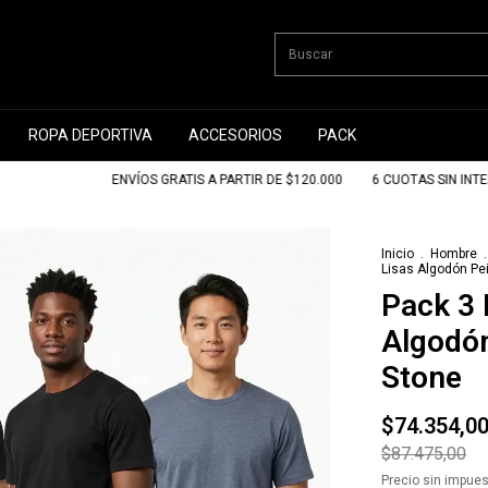
ROPA DEPORTIVA
ACCESORIOS
PACK
ENVÍOS GRATIS A PARTIR DE $120.000
6 CUOTAS SIN INTERÉS
Inicio
.
Hombre
.
Lisas Algodón P
Pack 3
Algodó
Stone
$74.354,0
$87.475,00
Precio sin impue