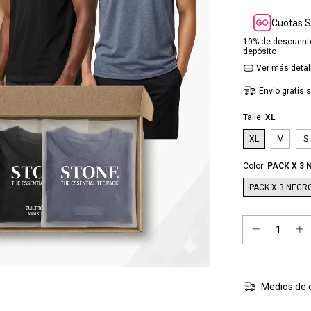
Cuotas S
10% de descuent
depósito
Ver más detal
Envío gratis
s
Talle:
XL
XL
M
S
Color:
PACK X 3 
PACK X 3 NEGR
Medios de 