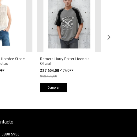
 Hombre Stone
Remera Harry Potter Licencia
Remera Hombre S
rutus
Oficial
$26.409,00
-
15
%
$27.604,00
OFF
-
15
%
OFF
$31.068,90
$32.475,00
Comprar
Comprar
ntacto
1 3888 5956