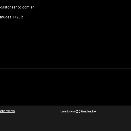
fo@stoneshop.com.ar
rmudez 1726 b
pentimiento