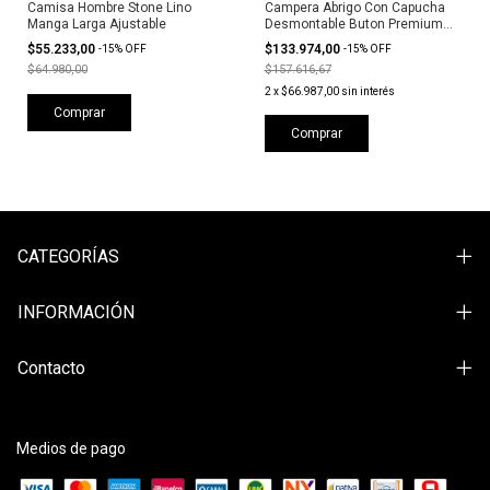
Camisa Hombre Stone Lino
Campera Abrigo Con Capucha
Manga Larga Ajustable
Desmontable Buton Premium
Stone
$55.233,00
$133.974,00
-
15
%
OFF
-
15
%
OFF
$64.980,00
$157.616,67
2
x
$66.987,00
sin interés
Comprar
Comprar
CATEGORÍAS
INFORMACIÓN
Contacto
Medios de pago