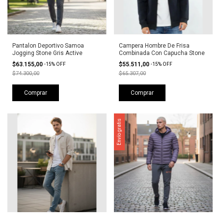
Pantalon Deportivo Samoa
Campera Hombre De Frisa
Jogging Stone Gris Active
Combinada Con Capucha Stone
$63.155,00
$55.511,00
-
15
%
OFF
-
15
%
OFF
$74.300,00
$65.307,00
Comprar
Comprar
Envío gratis