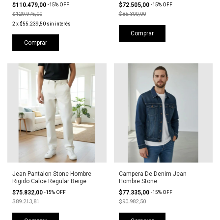
$110.479,00
$72.505,00
-
15
%
OFF
-
15
%
OFF
$129.975,00
$85.300,00
2
x
$55.239,50
sin interés
Comprar
Comprar
Jean Pantalon Stone Hombre
Campera De Denim Jean
Rigido Calce Regular Beige
Hombre Stone
$75.832,00
$77.335,00
-
15
%
OFF
-
15
%
OFF
$89.213,81
$90.982,50