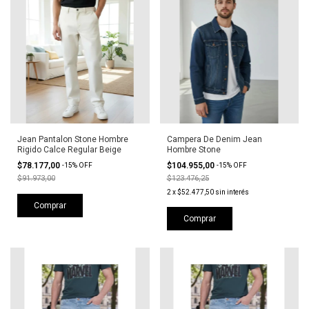
Jean Pantalon Stone Hombre
Campera De Denim Jean
Rigido Calce Regular Beige
Hombre Stone
$78.177,00
$104.955,00
-
15
%
OFF
-
15
%
OFF
$91.973,00
$123.476,25
2
x
$52.477,50
sin interés
Comprar
Comprar