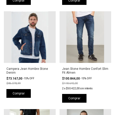
Comprar
Comprar
Campera Jean Hombre Stone
Jean Stone Hombre Confort Slim
Denim
Fit Almen
$73.167,00
$100.844,00
-
15
%
OFF
-
15
%
OFF
$86.078,99
$118.640,00
2
x
$50.422,00
sin interés
Comprar
Comprar