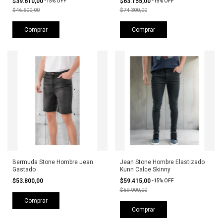
$39.610,00
$63.155,00
-
15
%
OFF
-
15
%
OFF
$46.600,00
$74.300,00
Comprar
Comprar
Bermuda Stone Hombre Jean
Jean Stone Hombre Elastizado
Gastado
Kunn Calce Skinny
$53.800,00
$59.415,00
-
15
%
OFF
$69.900,00
Comprar
Comprar