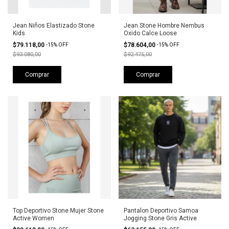
Jean Niños Elastizado Stone
Jean Stone Hombre Nembus
Kids
Oxido Calce Loose
$79.118,00
$78.604,00
-
15
%
OFF
-
15
%
OFF
$93.080,00
$92.475,00
Comprar
Comprar
Top Deportivo Stone Mujer Stone
Pantalon Deportivo Samoa
Active Women
Jogging Stone Gris Active