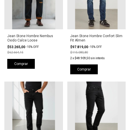
Jean Stone Hombre Nembus
Jean Stone Hombre Confort Slim
Oxido Calce Loose
Fit Almen
$53.265,00
$97.819,00
-
15
%
OFF
-
15
%
OFF
$62.664,15
$115.080,80
2
x
$48.909,50
sin interés
Comprar
Comprar