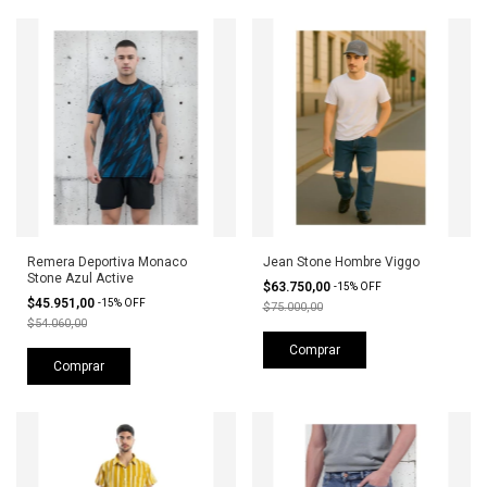
Remera Deportiva Monaco
Jean Stone Hombre Viggo
Stone Azul Active
$63.750,00
-
15
%
OFF
$45.951,00
-
15
%
OFF
$75.000,00
$54.060,00
Comprar
Comprar